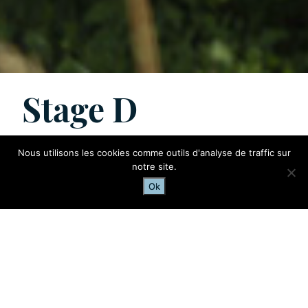
Stage D
From Refuge des Fours to Refuge du Carro via
Nous utilisons les cookies comme outils d'analyse de traffic sur
Col des Fours
notre site.
Ok
Usefull information