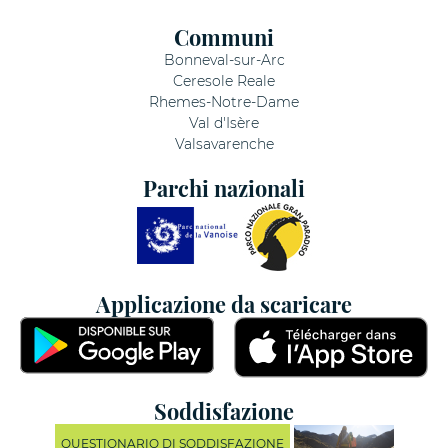
Communi
Bonneval-sur-Arc
Ceresole Reale
Rhemes-Notre-Dame
Val d'Isère
Valsavarenche
Parchi nazionali
Applicazione da scaricare
Soddisfazione
QUESTIONARIO DI SODDISFAZIONE